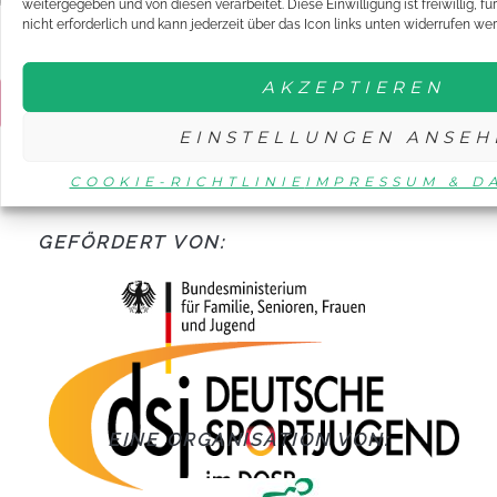
weitergegeben und von diesen verarbeitet. Diese Einwilligung ist freiwillig, f
Name, E-Mail-Adresse und Website in diesem Browser für
nicht erforderlich und kann jederzeit über das Icon links unten widerrufen we
meinen nächsten Kommentar speichern.
AKZEPTIEREN
EINSTELLUNGEN ANSEH
COOKIE-RICHTLINIE
IMPRESSUM & D
GEFÖRDERT VON:
EINE ORGANISATION VON: