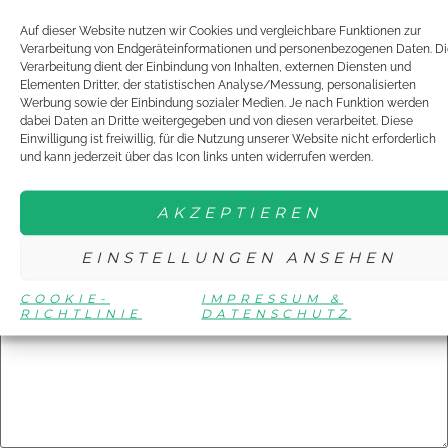
Tagged
YOUNG
Auf dieser Website nutzen wir Cookies und vergleichbare Funktionen zur
STARS
ENGAGEMENT
KJTA
TTVR
SIMME
Verarbeitung von Endgeräteinformationen und personenbezogenen Daten. Di
Verarbeitung dient der Einbindung von Inhalten, externen Diensten und
SCHREIBE EINEN
Elementen Dritter, der statistischen Analyse/Messung, personalisierten
Werbung sowie der Einbindung sozialer Medien. Je nach Funktion werden
dabei Daten an Dritte weitergegeben und von diesen verarbeitet. Diese
KOMMENTAR
Einwilligung ist freiwillig, für die Nutzung unserer Website nicht erforderlich
und kann jederzeit über das Icon links unten widerrufen werden.
Deine E-Mail-Adresse wird nicht veröffentlicht.
Erforderliche
AKZEPTIEREN
Felder sind mit
*
markiert
EINSTELLUNGEN ANSEHEN
Kommentar
*
COOKIE-
IMPRESSUM &
RICHTLINIE
DATENSCHUTZ