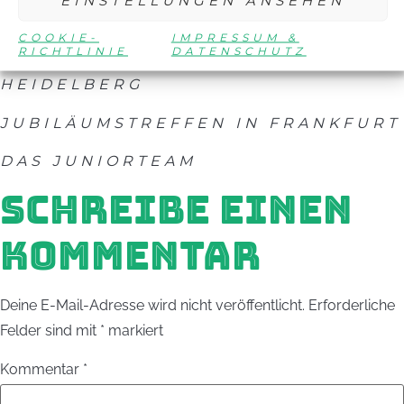
EINSTELLUNGEN ANSEHEN
Juniorteam?
COOKIE-
IMPRESSUM &
RICHTLINIE
DATENSCHUTZ
FORTBILDUNGSSEMINAR 2014 IN
HEIDELBERG
JUBILÄUMSTREFFEN IN FRANKFURT
DAS JUNIORTEAM
SCHREIBE EINEN
KOMMENTAR
Deine E-Mail-Adresse wird nicht veröffentlicht.
Erforderliche
Felder sind mit
*
markiert
Kommentar
*