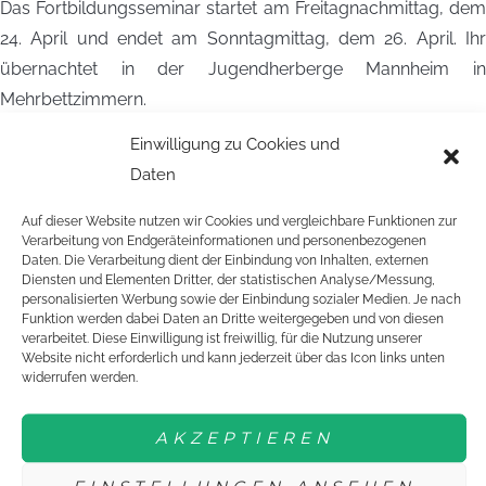
Das Fortbildungsseminar startet am Freitagnachmittag, dem
24. April und endet am Sonntagmittag, dem 26. April. Ihr
übernachtet in der Jugendherberge Mannheim in
Mehrbettzimmern.
Einwilligung zu Cookies und
Der Teilnehmerbetrag ist 30 Euro. Darin enthalten sind die
Daten
Übernachtung und Vollverpflegung in der Jugendherberge.
Die Reisekosten werden übernommen (bis 130 Euro).
Auf dieser Website nutzen wir Cookies und vergleichbare Funktionen zur
Verarbeitung von Endgeräteinformationen und personenbezogenen
Meldet euch bis spätestens 10. April an. Die Plätze sind wie
Daten. Die Verarbeitung dient der Einbindung von Inhalten, externen
Diensten und Elementen Dritter, der statistischen Analyse/Messung,
immer sehr begehrt. Schickt uns einfach das
personalisierten Werbung sowie der Einbindung sozialer Medien. Je nach
Anmeldeformular (siehe unten) per Mail, Fax oder Post. Wer
Funktion werden dabei Daten an Dritte weitergegeben und von diesen
verarbeitet. Diese Einwilligung ist freiwillig, für die Nutzung unserer
zuerst kommt, mahlt zuerst!
Website nicht erforderlich und kann jederzeit über das Icon links unten
widerrufen werden.
AUSSCHREIBUNG MANNHEIM
ANMELDEFORMULAR MANNHEIM
AKZEPTIEREN
Mehr Infos/Fotos zu Juniorteam-Veranstaltungen und dem