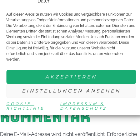
Daten
Auf dieser Website nutzen wir Cookies und vergleichbare Funktionen zur
Verarbeitung von Endgeräteinformationen und personenbezogenen Daten.
Die Verarbeitung dient der Einbindung von Inhalten, externen Diensten und
Elementen Dritter, der statistischen Analyse/Messung, personalisierten
Werbung sowie der Einbindung sozialer Medien. Je nach Funktion werden
dabei Daten an Dritte weitergegeben und von diesen verarbeitet. Diese
Einwilligung ist freiwillig, für die Nutzung unserer Website nicht
erforderlich und kann jederzeit über das Icon links unten widerrufen
werden.
AKZEPTIEREN
Tagged
YOUNG STARS
MARCO
FEHL
DTTJ
ENGAGEMENT
TISCHTENNI
EINSTELLUNGEN ANSEHEN
SCHREIBE EINEN
COOKIE-
IMPRESSUM &
RICHTLINIE
DATENSCHUTZ
KOMMENTAR
Deine E-Mail-Adresse wird nicht veröffentlicht.
Erforderliche