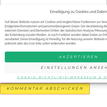
Einwilligung zu Cookies und Daten
Name
*
Auf dieser Website nutzen wir Cookies und vergleichbare Funktionen zur Ver
Endgeräteinformationen und personenbezogenen Daten. Die Verarbeitung dien
externen Diensten und Elementen Dritter, der statistischen Analyse/Messun
der Einbindung sozialer Medien. Je nach Funktion werden dabei Daten an Dr
E-Mail-Adresse
*
verarbeitet. Diese Einwilligung ist freiwillig, für die Nutzung unserer Website 
jederzeit über das Icon links unten widerrufen werden.
Website
AKZEPTIEREN
EINSTELLUNGEN ANSE
Name, E-Mail-Adresse und Website in diesem Browser für
meinen nächsten Kommentar speichern.
COOKIE-RICHTLINIE
IMPRESSUM & 