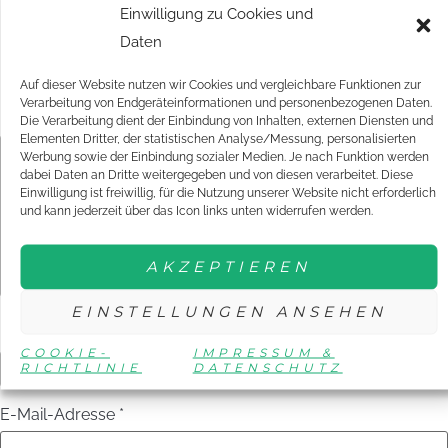
Einwilligung zu Cookies und
Daten
Deine E-Mail-Adresse wird nicht veröffentlicht.
Erforderliche
Felder sind mit
*
markiert
Auf dieser Website nutzen wir Cookies und vergleichbare Funktionen zur
Verarbeitung von Endgeräteinformationen und personenbezogenen Daten.
Kommentar
*
Die Verarbeitung dient der Einbindung von Inhalten, externen Diensten und
Elementen Dritter, der statistischen Analyse/Messung, personalisierten
Werbung sowie der Einbindung sozialer Medien. Je nach Funktion werden
dabei Daten an Dritte weitergegeben und von diesen verarbeitet. Diese
Einwilligung ist freiwillig, für die Nutzung unserer Website nicht erforderlich
und kann jederzeit über das Icon links unten widerrufen werden.
AKZEPTIEREN
EINSTELLUNGEN ANSEHEN
Name
*
COOKIE-
IMPRESSUM &
RICHTLINIE
DATENSCHUTZ
E-Mail-Adresse
*